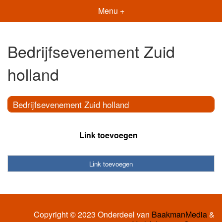
Menu +
Bedrijfsevenement Zuid
holland
Bedrijfsevenement Zuid holland
Link toevoegen
Link toevoegen
Copyright © 2023 Onderdeel van
BaakmanMedia
&