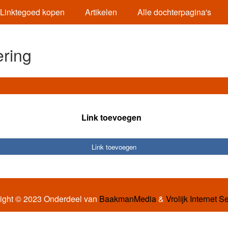
Linktegoed kopen
Artikelen
Alle dochterpagina's
ering
Link toevoegen
Link toevoegen
ight © 2023 Onderdeel van
BaakmanMedia
&
Vrolijk Internet S